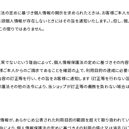
護法の定めに基づき個人情報の開示を求められたときは、お客様ご本人
当該個人情報が存在しないときにはその旨を通知いたします。）。但し、
この限りではありません。
真実でないという理由によって、個人情報保護法の定めに基づきその内容
客様ご本人からのご請求であることを確認の上で、利用目的の達成に必要
内容の訂正等を行い、その旨をお客様に通知します（訂正等を行わない
報保護法その他の法令により、当ショップが訂正等の義務を負わない場合は
人情報が、あらかじめ公表された利用目的の範囲を超えて取り扱われて
由により、個人情報保護法の定めに基づきその利用の停止又は消去（以下