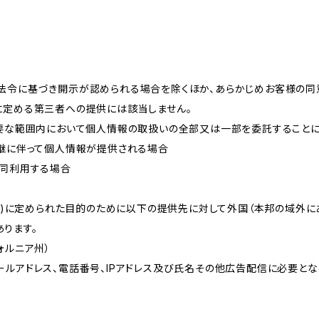
法令に基づき開示が認められる場合を除くほか、あらかじめお客様の同
に定める第三者への提供には該当しません。
必要な範囲内において個人情報の取扱いの全部又は一部を委託すること
承継に伴って個人情報が提供される場合
共同利用する場合
的(3)に定められた目的のために以下の提供先に対して外国（本邦の域外
ります。
リフォルニア州）
ールアドレス、電話番号、IPアドレス及び氏名その他広告配信に必要と